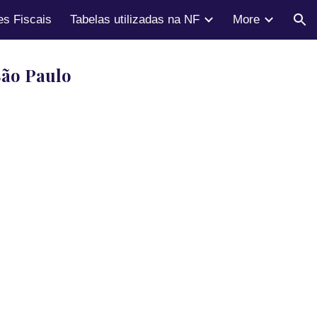
s Fiscais
Tabelas utilizadas na NF
More
ion
São Paulo