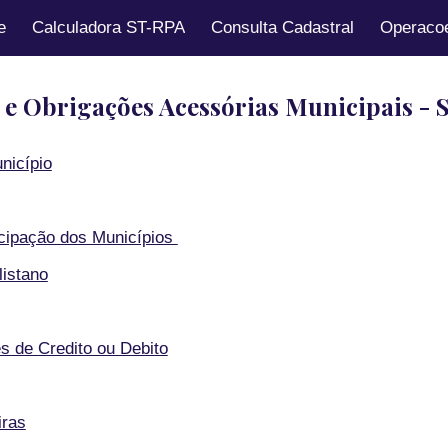
e
Calculadora ST-RPA
Consulta Cadastral
Operacoe
ip to main content
Skip to navigat
 e Obrigações Acessórias Municipais - 
nicípio
icipação dos Municípios
listano
 de Credito ou Debito
iras