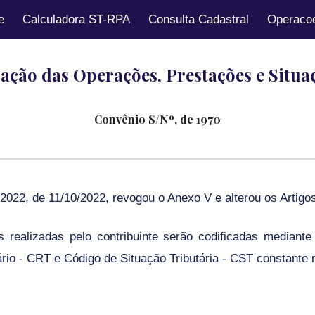
e
Calculadora ST-RPA
Consulta Cadastral
Operacoe
ip to main content
Skip to navigat
cação das Operações, Prestações e Situa
C
onvênio S/Nº, de 1970
/2022, de 11/10/2022, revogou o Anexo V e alterou os Artig
realizadas pelo contribuinte serão codificadas mediante
io - CRT e Código de Situação Tributária - CST constante 