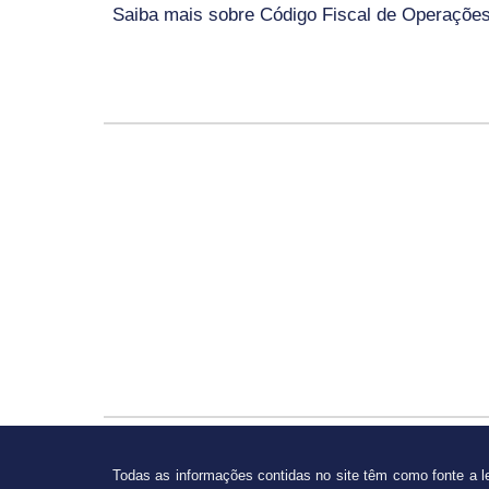
Saiba mais sobre
Código Fiscal de Operaçõe
Todas as informações contidas no site têm como fonte a le