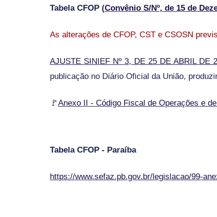
Tabela CFOP (
Convênio S/Nº, de 15 de Dez
As alterações de CFOP, CST e CSOSN previst
AJUSTE SINIEF Nº 3, DE 25 DE ABRIL DE 
publicação no Diário Oficial da União, produz
🚩
Anexo II - Código Fiscal de Operações e d
Tabela CFOP - Paraíba
https://www.sefaz.pb.gov.br/legislacao/99-a