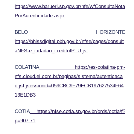
https://www.barueri.sp.gov.br/nfe/wfConsultaNota
PorAutenticidade.aspx
BELO HORIZONTE
https://bhissdigital.pbh.gov.br/nfse/pages/consult
aNFS-e_cidadao_creditoIPTU.jsf
COLATINA
https://es-colatina-pm-
nfs.cloud.el.com.br/paginas/sistema/autenticaca
o.jsf;jsessionid=059CBC9F79ECB197627534F64
13E1DB3
COTIA
https://nfse.cotia.sp.gov.br/ords/cotia/f?
p=907:71