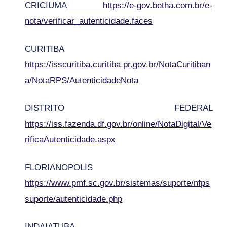
CRICIUMA
https://e-gov.betha.com.br/e-
nota/verificar_autenticidade.faces
CURITIBA
https://isscuritiba.curitiba.pr.gov.br/NotaCuritiban
a/NotaRPS/AutenticidadeNota
DISTRITO FEDERAL
https://iss.fazenda.df.gov.br/online/NotaDigital/Ve
rificaAutenticidade.aspx
FLORIANOPOLIS
https://www.pmf.sc.gov.br/sistemas/suporte/nfps
suporte/autenticidade.php
INDAIATUBA