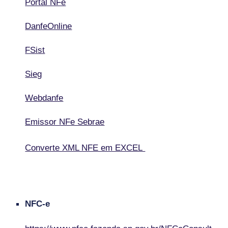
Portal NFe
DanfeOnline
FSist
Sieg
Webdanfe
Emissor NFe Sebrae
Converte XML NFE em EXCEL
NF
C
-e