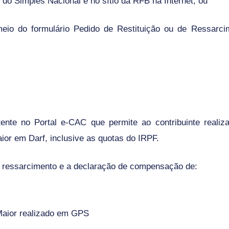
l do Simples Nacional e no sítio da RFB na Internet; ou
 meio do formulário Pedido de Restituição ou de Ressarci
tente no
Portal e-CAC
que permite ao contribuinte realiz
ior em Darf,
inclusive as quotas do IRPF
.
ou ressarcimento e a declaração de compensação de:
 Maior realizado em GPS