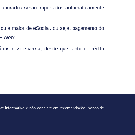
s apurados serão importados automaticamente
ou a maior de eSocial, ou seja, pagamento do
TF Web;
ios e vice-versa, desde que tanto o crédito
nte informativo e não consiste em recomendação, sendo de