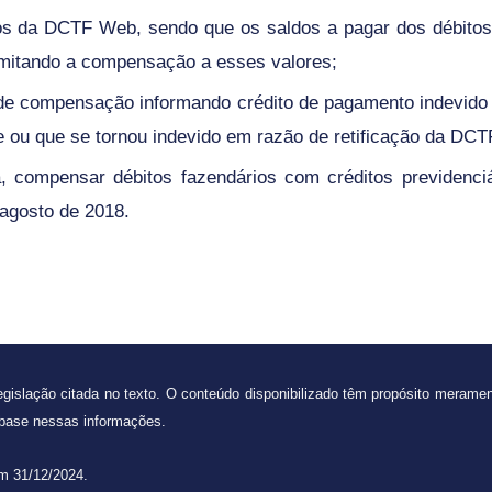
dos da DCTF Web, sendo que os saldos a pagar dos débito
tando a compensação a esses valores;
 de compensação informando crédito de pagamento indevido 
 ou que se tornou indevido em razão de retificação da DC
 compensar débitos fazendários com créditos previdenciár
 agosto de 2018.
gislação citada no texto.
O conteúdo disponibilizado têm propósito merame
 base nessas informações.
em 31/12/2024.