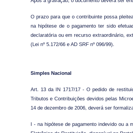
Após a gravação, o documento deverá ser entr
O prazo para que o contribuinte possa pleitea
na hipótese de o pagamento ter sido efetua
declaratória ou em recurso extraordinário, ex
(
Lei nº 5.172/66
e
AD SRF nº 096/99
).
Simples Nacional
Art. 13 da IN 1717/17
-
O pedido de restitui
Tributos e Contribuições devidos pelas Micr
14 de dezembro de 2006, deverá ser formaliz
I - na hipótese de pagamento indevido ou a 