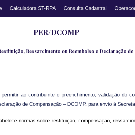
e
Calculadora ST-RPA
Consulta Cadastral
Operacoe
ip to main content
Skip to navigat
PER/DCOMP
Restituição, Ressarcimento ou Reembolso e Declaração d
rmitir ao contribuinte o preenchimento, validação do co
laração de Compensação – DCOMP, para envio à Secretaria
tabelece normas sobre restituição, compensação, ressarcim