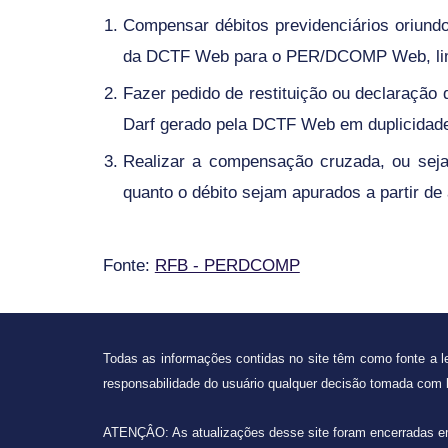
Compensar débitos previdenciários oriun
da DCTF Web para o PER/DCOMP Web, limi
Fazer pedido de restituição ou declaração
Darf gerado pela DCTF Web em duplicidade
Realizar a compensação cruzada, ou seja,
quanto o débito sejam apurados a partir de
Fonte:
RFB - PERDCOMP
Todas as informações contidas no site têm como fonte a le
responsabilidade do usuário qualquer decisão tomada com
ATENÇÂO:
As atualizações desse site foram encerradas 