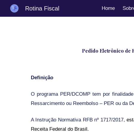
Rotina Fiscal
Home
Sobr
Sk
Pedido Eletrônico de 
Definição
O programa PER/DCOMP tem por finalidade pe
Ressarcimento ou Reembolso – PER ou da Dec
A
Instrução Normativa R
FB nº 1717/2017,
e
s
Receita Federal do Brasil.