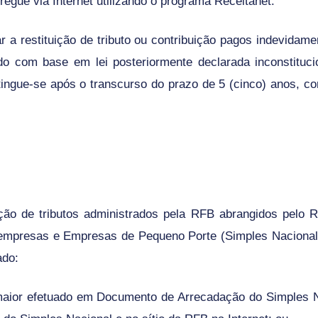
egue via Internet
utilizando
o programa
Receitanet
.
r a restituição de tributo ou contribuição pagos indevidam
do com base em lei posteriormente declarada inconstituc
tingue-se após o transcurso do prazo de 5 (cinco) anos, con
ção de tributos administrados pela RFB abrangidos pelo 
oempresas e Empresas de Pequeno Porte (Simples Nacional),
ado:
maior efetuado em Documento de Arrecadação do Simples N